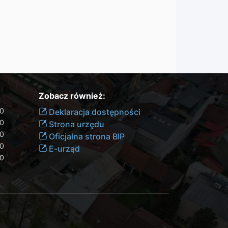
Zobacz również:
00
Deklaracja dostępności
30
Strona urzędu
30
Oficjalna strona BIP
30
E-urząd
00