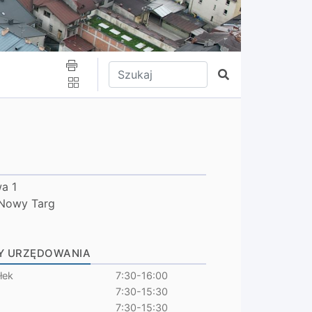
Wpisz tekst do wyszukania
Szukaj
wa 1
Nowy Targ
Y URZĘDOWANIA
łek
7:30-16:00
7:30-15:30
7:30-15:30