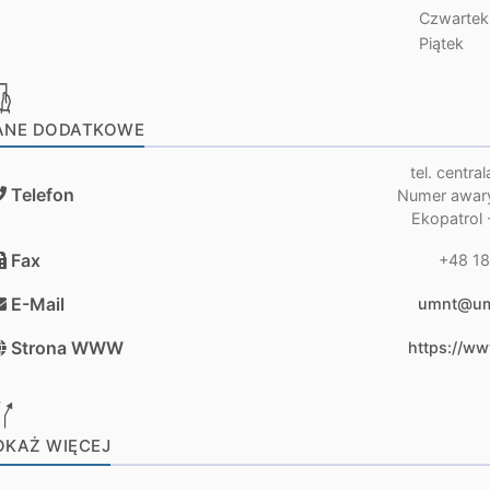
Czwartek
Piątek
ANE DODATKOWE
tel. centra
Telefon
Numer awary
Ekopatrol 
Fax
+48 18
E-Mail
umnt@um
Strona WWW
https://ww
OKAŻ WIĘCEJ