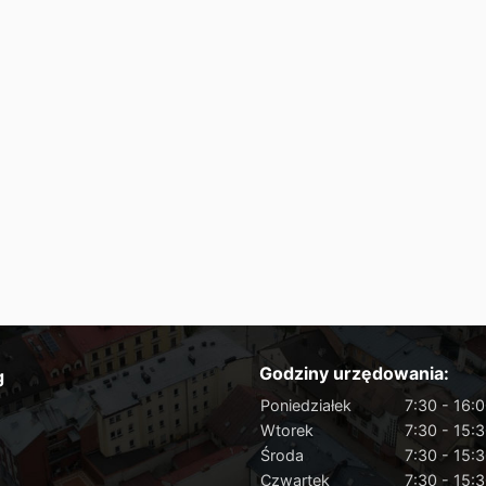
Godziny urzędowania:
g
Poniedziałek
7:30 - 16:
Wtorek
7:30 - 15:
Środa
7:30 - 15:
Czwartek
7:30 - 15: