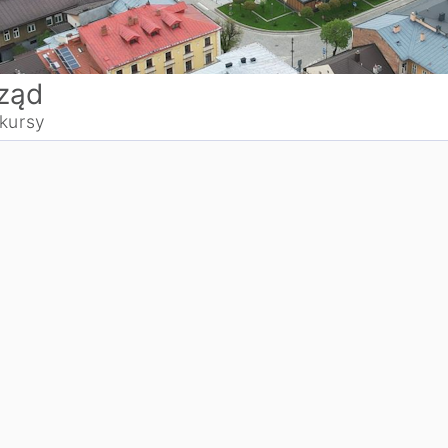
ząd
kursy