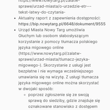
https://www.nowytarg.pl/zalatw-
sprawe/urzad-miasta/o-urzedzie-etr---
tekst-latwy-do-czytania-
Aktualny raport z zapewnienia dostępności:
https://bip.nowytarg.pl/6648/dokument/9555
Urząd Miasta Nowy Targ umożliwia
Głuchym lub osobom słabosłyszącym
korzystanie z pomocy tłumacza polskiego
języka migowego online
(https://www.nowytarg.pl/zalatw-
sprawe/urzad-miasta/tlumacz-jezyka-
migowego-). Skorzystanie z usługi jest
bezpłatne i nie wymaga wcześniejszego
umawiania się na wizytę. Z usługi tłumacza
języka migowego online można skorzystać
w dwojaki sposób:
poprzez zgłoszenie się ze swoją
sprawą do siedziby, gdzie znajduje się
oznakowane stanowisko z dostępem