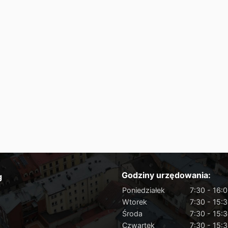
Godziny urzędowania:
g
Poniedziałek
7:30 - 16:
Wtorek
7:30 - 15:
Środa
7:30 - 15:
Czwartek
7:30 - 15: