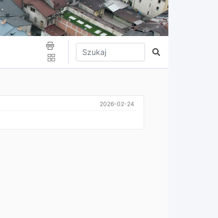
Wpisz tekst do wyszukania
Szukaj
2026-02-24