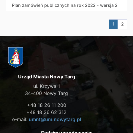
Plan zamówień publicznych na rok 2022 - wersja 2
Aktualna s
Przej
1
2
Urząd Miasta Nowy Targ
ul. Krzywa 1
34-400 Nowy Targ
+48 18 26 11 200
+48 18 26 62 312
e-mail:
umnt@um.nowytarg.pl
Godziny urzędowania: