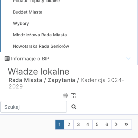
Podatki i opłaty lokalne
Budżet Miasta
Wybory
Młodzieżowa Rada Miasta
Nowotarska Rada Seniorów
Informacje o BIP
Władze lokalne
Rada Miasta /
Zapytania /
Kadencja 2024-
2029
Wpisz tekst do wyszukania
Szukaj
Aktualna strona nr 1
Przejdź do strony nr 2
Przejdź do strony nr 3
Przejdź do strony nr 4
Przejdź do strony n
Przejdź do stro
Przejdź do
Przejd
1
2
3
4
5
6