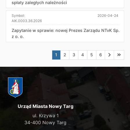
spłaty zaległych należności
Symbol:
2026-04-24
AIK.0003.36.2026
Zapytanie w sprawie: nowej Prezes Zarządu NTvK Sp.
z o. o.
Aktualna strona nr 1
Przejdź do strony nr 2
Przejdź do strony nr 3
Przejdź do strony nr 4
Przejdź do strony n
Przejdź do stro
Przejdź do
Przejd
1
2
3
4
5
6
Urząd Miasta Nowy Targ
ul. Krzywa 1
34-400 Nowy Targ