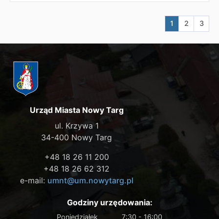
Aktualna stron
Przejdź do
Przej
1
2
3
Urząd Miasta Nowy Targ
ul. Krzywa 1
34-400 Nowy Targ
+48 18 26 11 200
+48 18 26 62 312
e-mail:
umnt@um.nowytarg.pl
Godziny urzędowania:
Poniedziałek
7:30 - 16:00