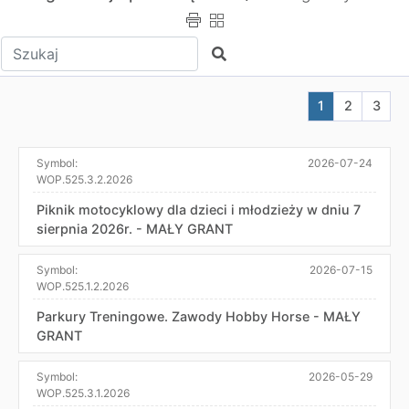
Wpisz tekst do wyszukania
Szukaj
Aktualna stron
Przejdź do
Przej
1
2
3
Symbol:
2026-07-24
WOP.525.3.2.2026
Piknik motocyklowy dla dzieci i młodzieży w dniu 7
sierpnia 2026r. - MAŁY GRANT
Symbol:
2026-07-15
WOP.525.1.2.2026
Parkury Treningowe. Zawody Hobby Horse - MAŁY
GRANT
Symbol:
2026-05-29
WOP.525.3.1.2026