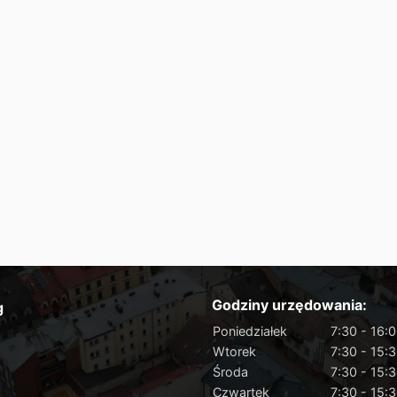
Godziny urzędowania:
g
Poniedziałek
7:30 - 16:
Wtorek
7:30 - 15:
Środa
7:30 - 15:
Czwartek
7:30 - 15: