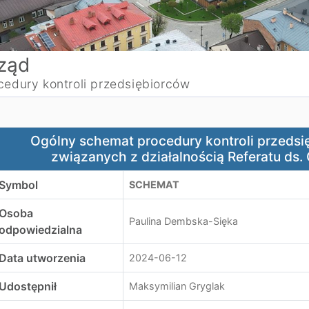
ząd
cedury kontroli przedsiębiorców
gólny schemat procedury kontroli przedsiębiorców w zakre
Ogólny schemat procedury kontroli przedsi
związanych z działalnością Referatu ds
Symbol
SCHEMAT
Osoba
Paulina Dembska-Sięka
odpowiedzialna
Data utworzenia
2024-06-12
Udostępnił
Maksymilian Gryglak