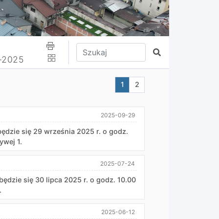
Wpisz tekst do wyszukania
Szukaj
2-2025
Aktualna strona nr 1
Przejdź do strony nr 2
1
2
2025-09-29
będzie się 29 września 2025 r. o godz.
ywej 1.
2025-07-24
ędzie się 30 lipca 2025 r. o godz. 10.00
.
2025-06-12