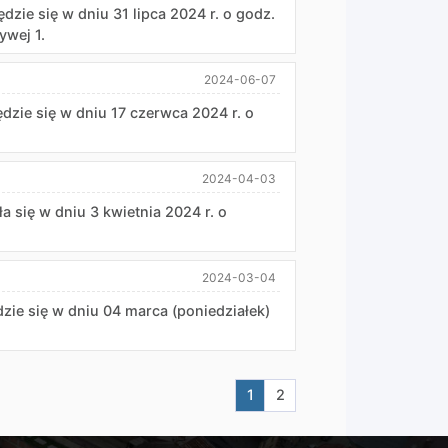
dzie się w dniu 31 lipca 2024 r. o godz.
ywej 1.
2024-06-07
ędzie się w dniu 17 czerwca 2024 r. o
2024-04-03
ła się w dniu 3 kwietnia 2024 r. o
2024-03-04
dzie się w dniu 04 marca (poniedziałek)
Aktualna strona nr 1
Przejdź do strony nr 2
1
2