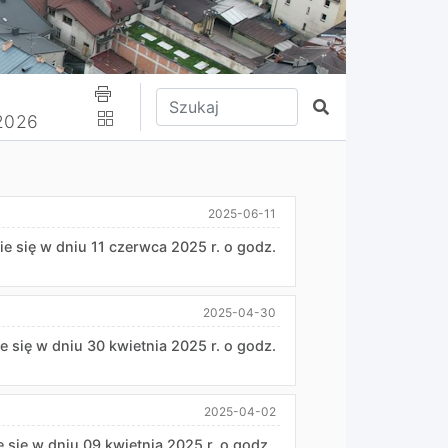
Wpisz tekst do wyszukania
Szukaj
-2026
2025-06-11
ie się w dniu 11 czerwca 2025 r. o godz.
2025-04-30
e się w dniu 30 kwietnia 2025 r. o godz.
2025-04-02
e się w dniu 09 kwietnia 2025 r. o godz.