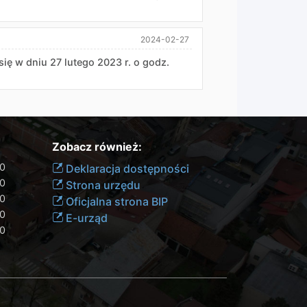
2024-02-27
się w dniu 27 lutego 2023 r. o godz.
Zobacz również:
00
Deklaracja dostępności
30
Strona urzędu
30
Oficjalna strona BIP
30
E-urząd
00