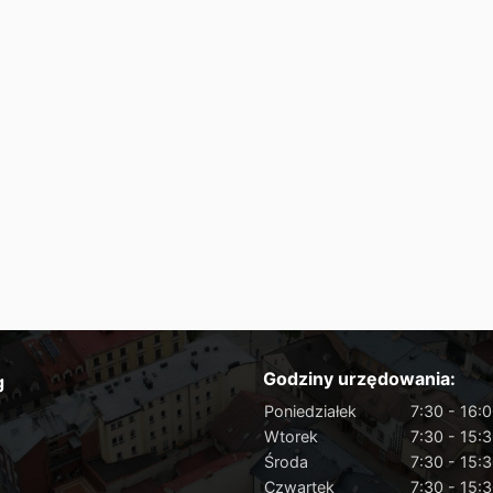
Godziny urzędowania:
g
Poniedziałek
7:30 - 16:
Wtorek
7:30 - 15:
Środa
7:30 - 15:
Czwartek
7:30 - 15: