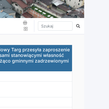
Wpisz tekst do wyszukania
Szukaj
rzesyła zaproszenie do złożenia oferty na pełnienie nad
Nowy Targ przesyła zaproszenie
lasami stanowiącymi własność
eżąco gminnymi zadrzewionymi