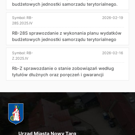
budżetowych jednostki samorzadu terytorialnego.
Symbol:
RB-
2026-02-19
28S.2025.IV
RB-28S sprawozdanie z wykonania planu wydatków
budżetowych jednostki samorządu terytorialnego
Symbol:
RB-
2026-02-16
Z.2025.IV
Rb-Z sprawozdanie o stanie zobowiązań według
tytułów dłużnych oraz poręczeń i gwarancji
Urząd Miasta Nowy Targ