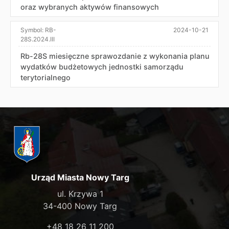
oraz wybranych aktywów finansowych
Symbol:
RB-
2024-10-21
28S.2024.III
Rb-28S miesięczne sprawozdanie z wykonania planu
wydatków budżetowych jednostki samorządu
terytorialnego
Urząd Miasta Nowy Targ
ul. Krzywa 1
34-400 Nowy Targ
+48 18 26 11 200