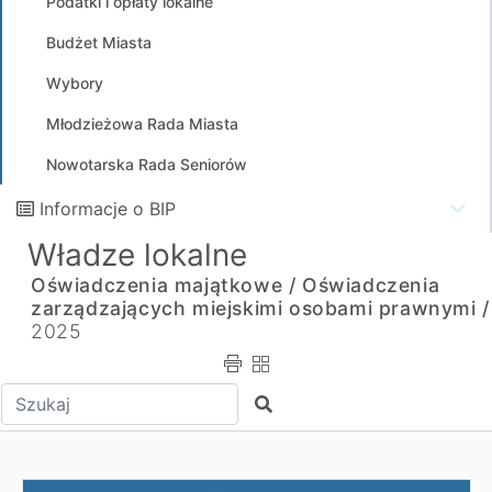
Podatki i opłaty lokalne
Budżet Miasta
Wybory
Młodzieżowa Rada Miasta
Nowotarska Rada Seniorów
Informacje o BIP
Władze lokalne
Oświadczenia majątkowe /
Oświadczenia
zarządzających miejskimi osobami prawnymi /
2025
Wpisz tekst do wyszukania
Szukaj
Anna Bała - zakończenie pełnienia funkcji Prezesa NTvK.