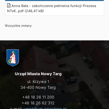
Anna Bała - zakończenie pełnienia funkcji Prezesa
NTvK.
.
pdf (248,47 kB)
Wszystkie zmiany
Urząd Miasta Nowy Targ
ul. Krzywa 1
34-400 Nowy Targ
+48 18 26 11 200
+48 18 26 62 312
e-mail:
umnt@um.nowytarg.pl